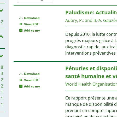
Paludisme: Actualit
Download
Aubry, P.
;
and B.-A. Gaüzè
2
View PDF
Add to my
Depuis 2010, la lutte cont
progrès majeurs grâce à l
diagnostic rapide, aux tra
interventions préventives 
8
Pénuries et disponib
3
Download
santé humaine et vé
2
View PDF
World Health Organisatio
2
Add to my
1
Ce rapport présente une an
1
manque de disponibilité d
1
prenant en compte l'appro
organisé en deux sections