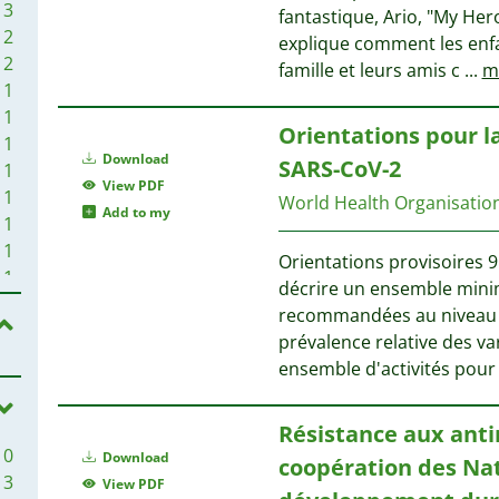
3
3
fantastique, Ario, "My Her
3
2
explique comment les enfa
2
2
famille et leurs amis c
...
m
2
1
1
1
Orientations pour la
1
1
Download
1
SARS-CoV-2
1
View PDF
1
1
World Health Organisatio
Add to my
1
1
1
1
Orientations provisoires 
1
1
décrire un ensemble minima
1
1
recommandées au niveau na
1
1
prévalence relative des v
1
ensemble d'activités pour
1
Résistance aux anti
1
10
Download
1
coopération des Nat
3
View PDF