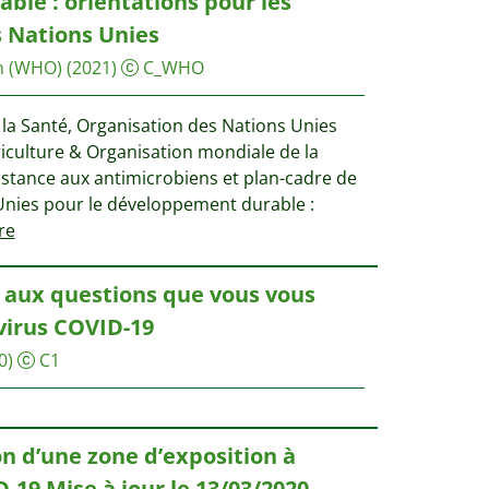
le : orientations pour les
 Nations Unies
n (WHO)
(2021)
C_WHO
la Santé, Organisation des Nations Unies
griculture & Organisation mondiale de la
ésistance aux antimicrobiens et plan-cadre de
Unies pour le développement durable :
re
 aux questions que vous vous
virus COVID-19
0)
C1
on d’une zone d’exposition à
-19 Mise à jour le 13/03/2020