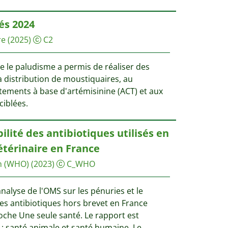
és 2024
re
(2025)
C2
re le paludisme a permis de réaliser des
a distribution de moustiquaires, au
itements à base d'artémisinine (ACT) et aux
ciblées.
ilité des antibiotiques utilisés en
térinaire en France
n (WHO)
(2023)
C_WHO
alyse de l'OMS sur les pénuries et le
es antibiotiques hors brevet en France
che Une seule santé. Le rapport est
 : santé animale et santé humaine. Le