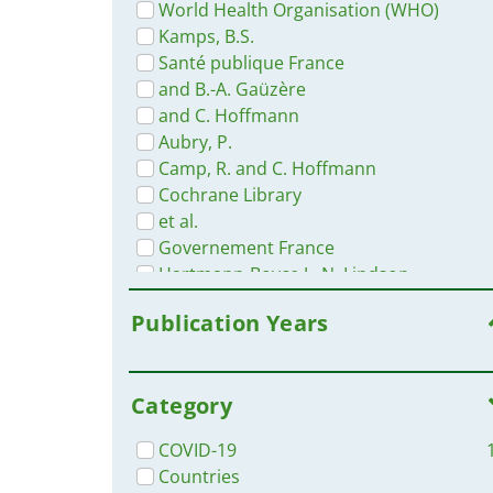
Belgium
World Health Organisation (WHO)
Djibouti
Kamps, B.S.
Guinea
Santé publique France
West and Central Africa
and B.-A. Gaüzère
Turkey
and C. Hoffmann
Rwanda
Aubry, P.
Morocco
Camp, R. and C. Hoffmann
Germany
Cochrane Library
Gabon
et al.
United Kingdom
Governement France
Portugal
Hartmann-Boyce J., N. Lindson
Spain
Haute Conseil de la Santé Publique
Publication Years
Vietnam
Inter-Agency Standing Committee
Brazil
IASC
LIiang T., H. Cai Hongliu, Y. Chen et
Category
al.
Média terre
COVID-19
Organisation internationale de la
Countries
francophonie