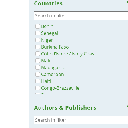
Countries
Benin
Senegal
Niger
Burkina Faso
Côte d’Ivoire / Ivory Coast
Mali
Madagascar
Cameroon
Haiti
Congo-Brazzaville
Togo
Canada
Authors & Publishers
Burundi
Congo, Democratic Republic of
Luxembourg