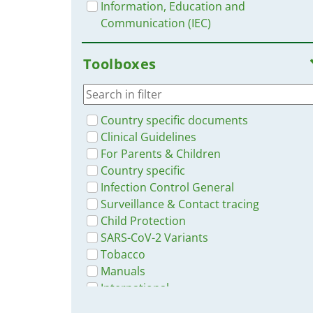
Information, Education and
République française
Communication (IEC)
SAWBO Scientific Animations
Without Borders
Toolboxes
The Alliance for Child Protection in
Humanitarian Action
UN Children's Fund UNICEF
UNICEF
Country specific documents
WHO, IFRC
Clinical Guidelines
World Health Organization (WHO)
For Parents & Children
Country specific
Infection Control General
Surveillance & Contact tracing
Child Protection
SARS-CoV-2 Variants
Tobacco
Manuals
International
Prevention & Preparedness