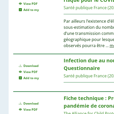
1
View PDF
Santé publique France
(20
1
Add to my
1
Par ailleurs l’existence d
1
sous-estimation du nombre
1
d’une transmission comm
1
géographique pour lesquel
1
observés pourra être
...
m
1
1
1
Infection due au n
1
Download
Questionnaire
1
View PDF
Santé publique France
(20
1
Add to my
1
1
Fiche technique : Pr
1
Download
pandémie de corona
View PDF
The Alliance for Child Pro