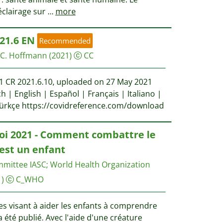
éclairage sur
...
more
21.6 EN
Recommended
 C. Hoffmann
(2021)
CC
21 CR 2021.6.10, uploaded on 27 May 2021
h | English | Español | Français | Italiano |
Türkçe https://covidreference.com/download
toi 2021 - Comment combattre le
est un enfant
mmittee IASC
;
World Health Organization
)
C_WHO
es visant à aider les enfants à comprendre
 été publié. Avec l'aide d'une créature