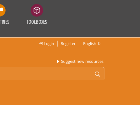
TRIES
TOOLBOXES
Login
Register
English
Suggest new resources