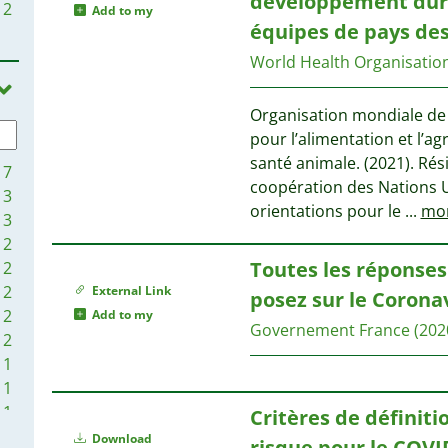
développement durab
2
Add to my
1
équipes de pays des
1
World Health Organisatio
1
Organisation mondiale de 
1
pour l’alimentation et l’a
1
santé animale. (‎2021)‎. R
7
1
coopération des Nations 
3
1
orientations pour le
...
mo
3
2
Toutes les réponses
2
2
External Link
posez sur le Corona
2
Add to my
Governement France
(202
2
1
1
1
Critères de définiti
1
Download
risque pour le COVID