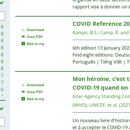
rapport vise à donner un 
COVID Reference 20
8
Download
Kamps, B.S.
;
Camp, R. and
8
View PDF
8
Add to my
8
6th edition 13 January 20
8
Find eight editions: Deutsc
8
Português | Tiếng Việt | 
8
7
Mon héroïne, c’est 
7
Download
COVID-19 quand on 
6
View PDF
4
Inter-Agency Standing Co
Add to my
4
(WHO)
;
UNICEF
;
et al.
(2021
4
4
Un nouveau livre d'histoir
3
et à accepter le COVID-19 a