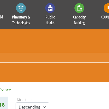
ld
Pharmacy &
Public
Capacity
COUN
Technologies
Health
Building
France
Direction:
18