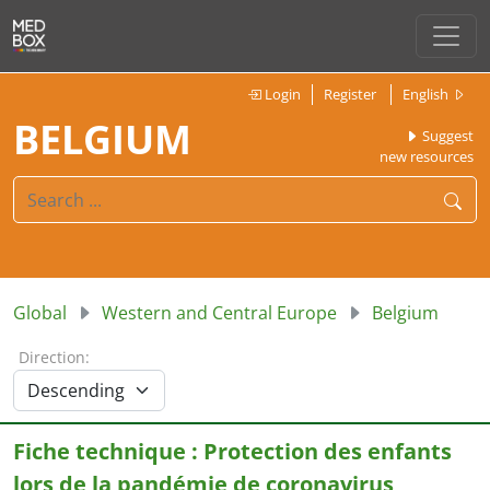
Login
Register
English
BELGIUM
Suggest
new resources
Global
Western and Central Europe
Belgium
Direction:
Fiche technique : Protection des enfants
lors de la pandémie de coronavirus