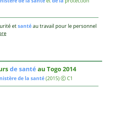
nistère
de
la
santé
et
de
la
protection
urité et
santé
au travail pour le personnel
re
eurs
de
santé
au Togo 2014
nistère
de
la
santé
(2015)
C1