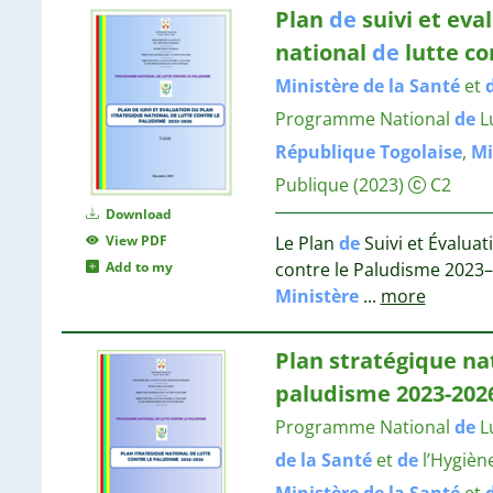
Plan
de
suivi et eva
national
de
lutte co
Ministère
de
la
Santé
et
Programme National
de
Lu
République
Togolaise
,
Mi
Publique
(2023)
C2
Download
View PDF
Le Plan
de
Suivi et Évalua
Add to my
contre le Paludisme 2023–
Ministère
...
more
Plan stratégique na
paludisme 2023-202
Programme National
de
Lu
de
la
Santé
et
de
l’Hygièn
Ministère
de
la
Santé
et