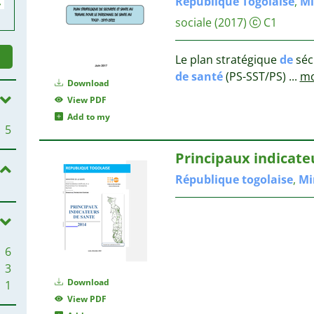
République
Togolaise
,
Mi
sociale
(2017)
C1
Le plan stratégique
de
séc
de
santé
(PS-SST/PS)
...
mo
Download
View PDF
Add to my
5
Principaux indicat
République
togolaise
,
Mi
6
3
Download
1
View PDF