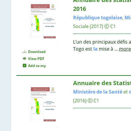
2016
République
togolaise
,
Mi
Sociale
(2017)
C1
L’un des principaux défis a
Togo est
la
mise à
...
more
Download
View PDF
Add to my
Annuaire des Statis
Ministère
de
la
Santé
et
(2016)
C1