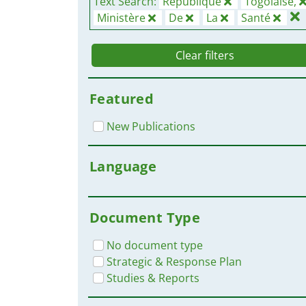
Text Search:
République
Togolaise,
Ministère
De
La
Santé
Clear filters
Featured
New Publications
Language
Document Type
No document type
Strategic & Response Plan
Studies & Reports