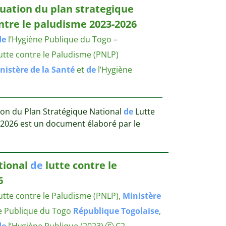
luation du plan strategique
ntre le paludisme 2023-2026
de
l’Hygiène Publique du Togo –
tte contre le Paludisme (PNLP)
nistère
de
la
Santé
et
de
l’Hygiène
tion du Plan Stratégique National
de
Lutte
2026 est un document élaboré par le
tional
de
lutte contre le
6
tte contre le Paludisme (PNLP),
Ministère
e Publique du Togo
République
Togolaise
,
de
l’Hygiène Publique
(2023)
C2