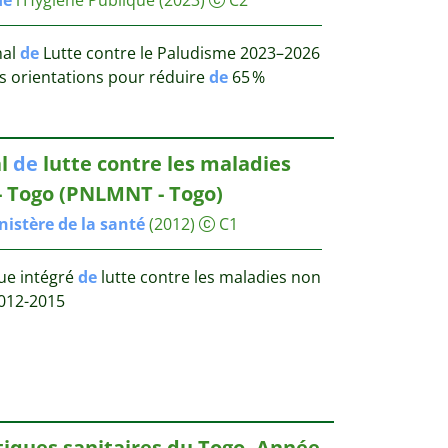
nal
de
Lutte contre le Paludisme 2023–2026
es orientations pour réduire
de
65 %
al
de
lutte contre les maladies
- Togo (PNLMNT - Togo)
nistère
de
la
santé
(2012)
C1
que intégré
de
lutte contre les maladies non
2012-2015
tiques sanitaires du Togo, Année