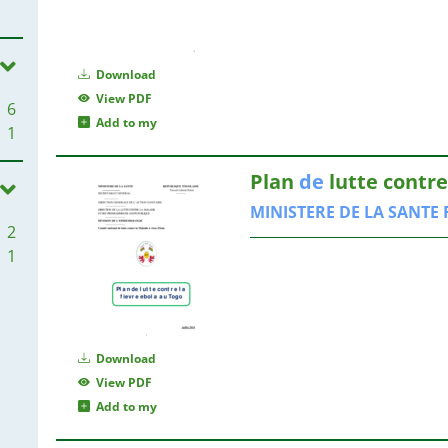
1
Download
View PDF
6
1
Add to my
1
1
Plan
de
lutte contr
MINISTERE
DE
LA
SANTE
2
1
1
Download
View PDF
Add to my