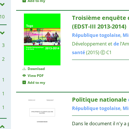
Add to my
10
Troisième enquête
(EDST-III 2013-2014)
République
togolaise
,
Mi
Développement et
de
l’Am
3
santé
(2015)
C1
2
Download
View PDF
1
Add to my
1
Politique nationale
1
République
togolaise
,
Mi
Dans le document il n'y a