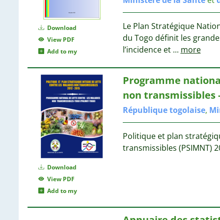
Le Plan Stratégique Natio
Download
du Togo définit les grand
View PDF
l’incidence et
...
more
Add to my
Programme nation
non transmissibles 
République
togolaise
,
Mi
Politique et plan stratégi
transmissibles (PSIMNT) 
Download
View PDF
Add to my
Annuaire des statis