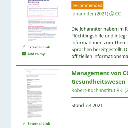
1
Recommended
1
Johanniter
(2021)
CC
1
1
Die Johanniter haben im R
1
Flüchtlingshilfe und Integ
1
Informationen zum Thema
1
External Link
Sprachen bereitgestellt. 
1
Add to my
offiziellen Informationsm
1
1
Management von CO
1
Gesundheitswesen
1
Robert-Koch-Institut RKI
(
1
1
Stand 7.4.2021
External Link