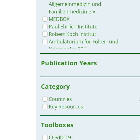
Allgemeinmedizin und
Familienmedizin e.V.
MEDBOX
Paul Ehrlich Institute
Robert Koch Institut
Ambulatorium für Folter- und
Kriegsopfer SRK
and S. Mauder
Publication Years
AWMF
AWMF ONLINE
AWO
Category
B. Hauer, R. Loddenkemper, A.
Detjen, et al.
Countries
Bayerisches Landesamt für
Key Resources
Gesundheit und
Lebensmittelsicherheit
Toolboxes
Blankenfeld H., H. Kaduszkiewicz,
M. M. Kochen et al.
COVID-19
Bundesgesundheitsministerium