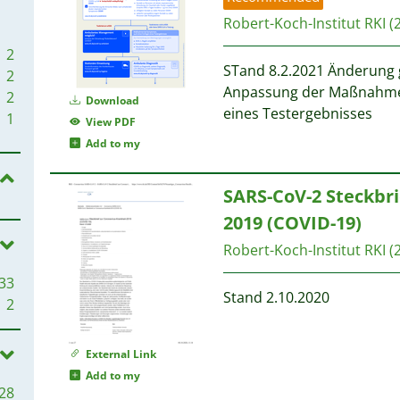
Robert-Koch-Institut RKI
(
2
STand 8.2.2021 Änderung 
2
Anpassung der Maßnahme
2
Download
eines Testergebnisses
1
View PDF
Add to my
1
1
SARS-CoV-2 Steckbri
1
2019 (COVID-19)
1
1
Robert-Koch-Institut RKI
(
33
1
Stand 2.10.2020
2
1
External Link
Add to my
28
1