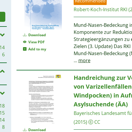
Recommended
Robert-Koch-Institut RKI
(
Mund-Nasen-Bedeckung im 
Komponente zur Reduktio
Download
Strategieergänzungen z
View PDF
Zielen (3. Update) Das RKI
14
Add to my
Mund-Nasen-Bedeckung (MN
6
...
more
Handreichung zur 
von Varizellenfälle
Windpocken) in Auf
Asylsuchende (ÄA)
18
15
Bayerisches Landesamt fü
14
(2015)
CC
8
Download