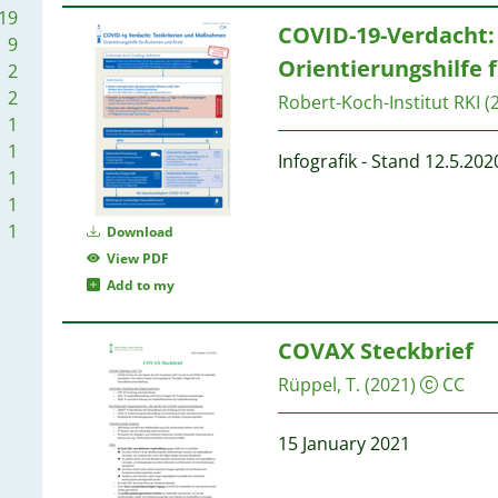
19
1
COVID-19-Verdacht:
9
Orientierungshilfe 
2
2
Robert-Koch-Institut RKI
(
1
1
1
Infografik - Stand 12.5.202
1
1
1
1
1
Download
1
View PDF
Add to my
1
1
1
COVAX Steckbrief
Rüppel, T.
(2021)
CC
1
15 January 2021
1
1