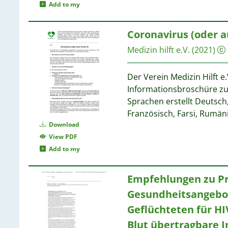
Add to my
Coronavirus (oder a
Medizin hilft e.V.
(2021)
Der Verein Medizin Hilft e.
Informationsbroschüre z
Sprachen erstellt Deutsch,
Französisch, Farsi, Rumän
Download
View PDF
Add to my
Empfehlungen zu Pr
Gesundheitsangebot
Geflüchteten für HI
Blut übertragbare I