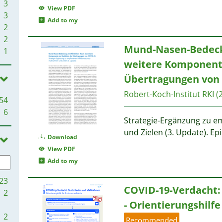
3
View PDF
3
Add to my
2
2
Mund-Nasen-Bedecku
1
weitere Komponente
Übertragungen von
Robert-Koch-Institut RKI
(
54
6
Strategie-Ergänzung zu 
und Zielen (3. Update). Ep
Download
View PDF
Add to my
23
COVID-19-Verdacht:
2
- Orientierungshilfe
2
Recommended