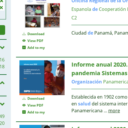
Oficina
Regional
de
la
Or
Espanola
de
Cooperatión I
C2
Ciudad
de
Panamá, Panam
Download
View PDF
Add to my
16
Informe anual 2020
18
pandemia Sistema
Organización
Panameric
Establecida en 1902 como
Download
en
salud
del sistema inte
View PDF
Panamericana
...
more
Add to my
49
20