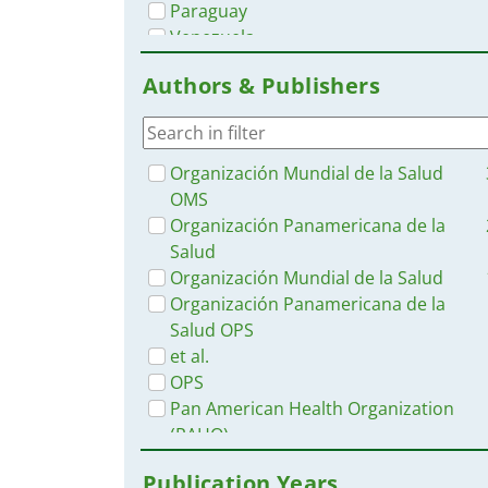
Paraguay
Venezuela
Spain
Authors & Publishers
Cuba
Ecuador
Mexico
Nicaragua
Organización Mundial de la Salud
Chile
OMS
Uruguay
Organización Panamericana de la
Salud
Organización Mundial de la Salud
Organización Panamericana de la
Salud OPS
et al.
OPS
Pan American Health Organization
(PAHO)
IRIS
Publication Years
Pan American Health Organization