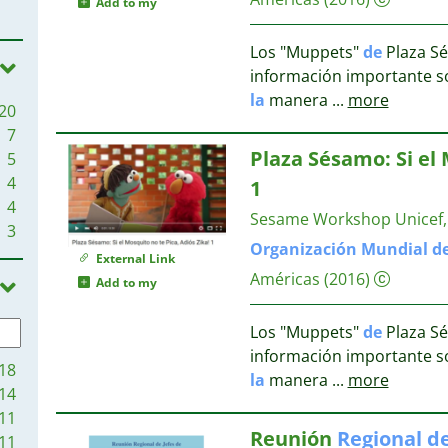
Add to my
3
Los "Muppets"
de
Plaza Sé
2
información importante so
2
la
manera
...
more
20
2
7
Plaza Sésamo: Si el 
5
2
4
1
2
4
Sesame Workshop
Unicef
3
2
Organización
Mundial
d
External Link
2
Américas
(2016)
Add to my
2
Los "Muppets"
de
Plaza Sé
información importante so
18
la
manera
...
more
2
14
2
11
2
Reunión
Regional
d
11