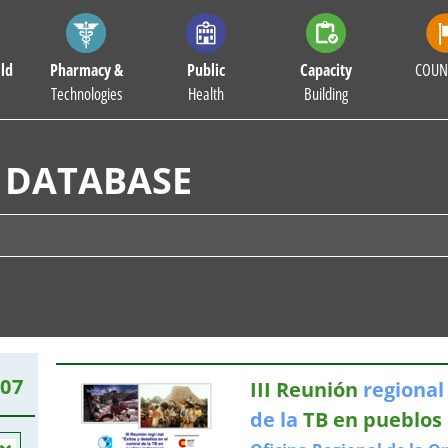
ld
Pharmacy &
Public
Capacity
COUN
Technologies
Health
Building
 DATABASE
107
III Reunión
regional
de
la
TB en pueblos 