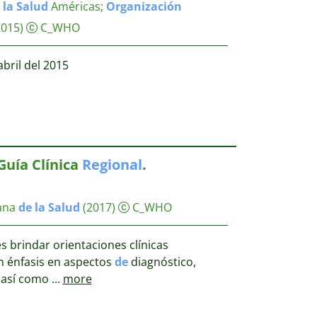
la
Salud
Américas
;
Organización
2015)
C_WHO
bril del 2015
Guía Clínica
Regional
.
ana
de
la
Salud
(2017)
C_WHO
s brindar orientaciones clínicas
n énfasis en aspectos
de
diagnóstico,
, así como
...
more