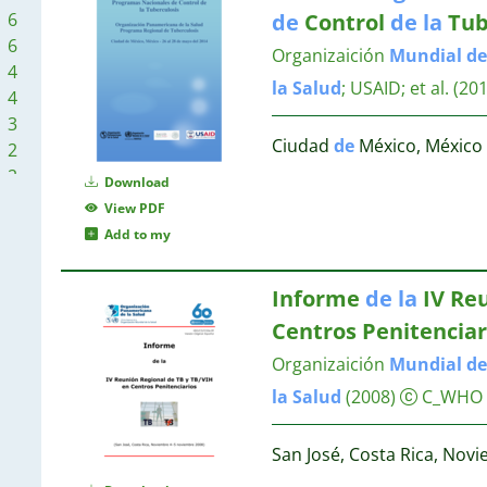
1
de
Control
de
la
Tub
6
1
6
Organizaición
Mundial
de
4
1
la
Salud
;
USAID
;
et al.
(201
4
1
3
1
Ciudad
de
México, México 
2
1
2
Download
1
2
View PDF
2
Add to my
2
1
2
Informe
de
la
IV Re
2
Centros Penitenciar
1
1
Organizaición
Mundial
de
1
la
Salud
(2008)
C_WHO
1
1
San José, Costa Rica, Nov
1