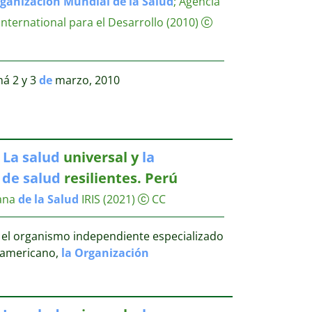
ganización
Mundial
de
la
Salud
;
Agencia
nternational para el Desarrollo
(2010)
á 2 y 3
de
marzo, 2010
.
La
salud
universal y
la
s
de
salud
resilientes. Perú
ana
de
la
Salud
IRIS
(2021)
CC
 el organismo independiente especializado
ramericano,
la
Organización