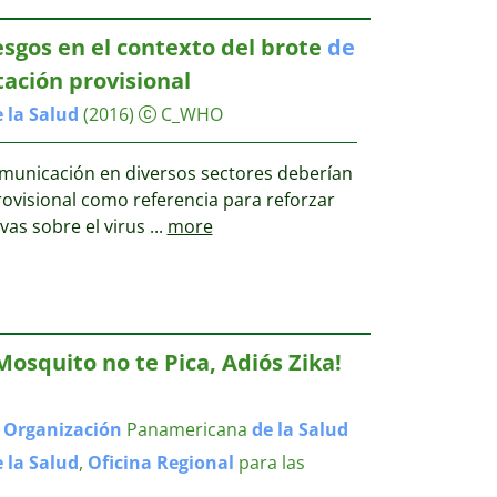
esgos en el contexto del brote
de
tación provisional
e
la
Salud
(2016)
C_WHO
unicación en diversos sectores deberían
provisional como referencia para reforzar
vas sobre el virus
...
more
Mosquito no te Pica, Adiós Zika!
,
Organización
Panamericana
de
la
Salud
e
la
Salud
,
Oficina
Regional
para las