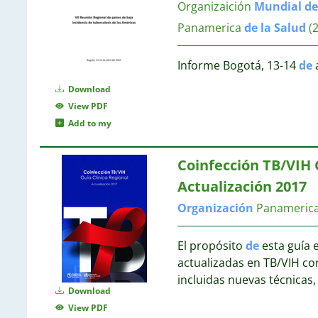
Organizaición
Mundial
de
1
Panamerica
de
la
Salud
(
Informe Bogotá, 13-14
de
a
Download
1
View PDF
Add to my
1
Coinfección TB/VIH 
1
Actualización 2017
Organización
Panameric
1
El propósito
de
esta guía e
actualizadas en TB/VIH co
1
incluidas nuevas técnicas
Download
1
View PDF