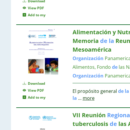
Download
View PDF
Add to my
1
1
Alimentación y Nutr
1
Memoria
de
la
Reun
1
Mesoamérica
Organización
Panameric
1
Alimentos, Fondo
de
las N
1
Organización
Panameric
1
Download
View PDF
El propósito general
de
la
Add to my
la
...
more
1
VII Reunión
Regiona
1
tuberculosis
de
las 