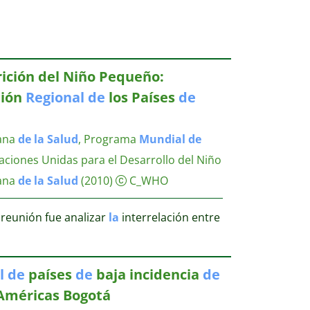
ición del Niño Pequeño:
ión
Regional
de
los Países
de
ana
de
la
Salud
, Programa
Mundial
de
aciones Unidas para el Desarrollo del Niño
ana
de
la
Salud
(2010)
C_WHO
reunión fue analizar
la
interrelación entre
l
de
países
de
baja incidencia
de
Américas Bogotá