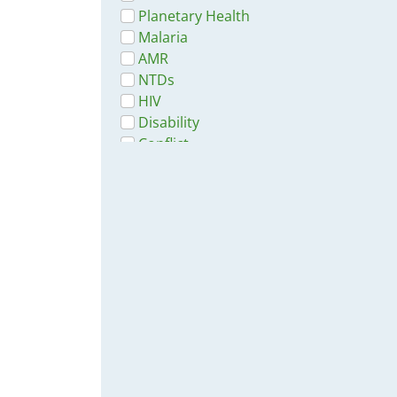
Acción contra el Hambre España
Planetary Health
Agencia Espanola de Cooperatión
Malaria
International para el Desarrollo
AMR
C. P. Fernández
NTDs
C. Servili
HIV
Dr. J. M. Caldas de Almeida
Disability
Dr. V. A. Basauri
Conflict
epartamento de Salud Mental y
Natural Hazards
Toxicomanías Organización
Rapid Response
Mundial de la Salud
Global Health Education
Federación Internacional de
Pharmacy
Sociedades de la Cruz Roja y
2.0 Rapid Response
Media Luna Roja
Cholera
GLI
IACAPAP
Lloyd, Linda
Ministerio de Salud Pública y
Bienestar Social (MSPBS)
Ministerio de Salud Pública y