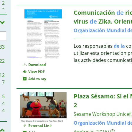
2
2
Comunicación
de
ri
2
virus
de
Zika. Orien
1
Organización
Mundial
d
1
1
1
Los responsables
de
la
com
33
1
utilizar esta orientación 
1
las actividades comunicati
22
Download
View PDF
12
Add to my
7
Plaza Sésamo: Si el 
5
4
2
4
Sesame Workshop
Unicef
Organización
Mundial
d
3
External Link
Américas
(2016)
3