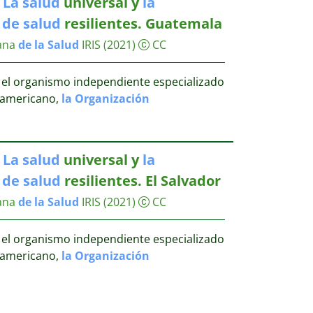
.
La
salud
universal y
la
s
de
salud
resilientes. Guatemala
ana
de
la
Salud
IRIS
(2021)
CC
 el organismo independiente especializado
ramericano,
la
Organización
.
La
salud
universal y
la
s
de
salud
resilientes. El Salvador
ana
de
la
Salud
IRIS
(2021)
CC
 el organismo independiente especializado
ramericano,
la
Organización