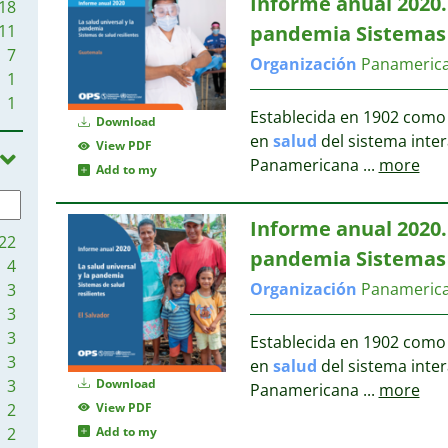
Informe anual 2020
18
pandemia Sistema
11
7
Organización
Panameric
1
1
Establecida en 1902 como
Download
en
salud
del sistema inte
View PDF
Panamericana
...
more
Add to my
Informe anual 2020
22
pandemia Sistema
4
Organización
Panameric
3
3
3
Establecida en 1902 como
3
en
salud
del sistema inte
Download
3
Panamericana
...
more
View PDF
2
Add to my
2