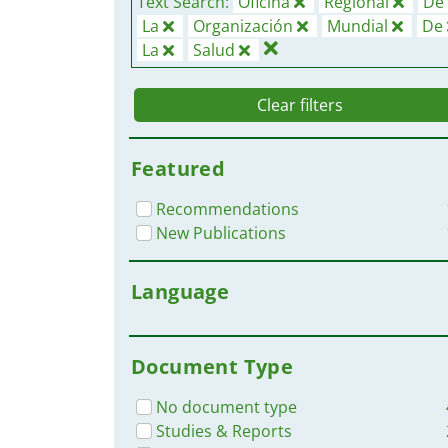
Text Search:
Oficina
Regional
De
La
Organización
Mundial
De
La
Salud
Clear filters
Featured
Recommendations
New Publications
Language
Document Type
No document type
Studies & Reports